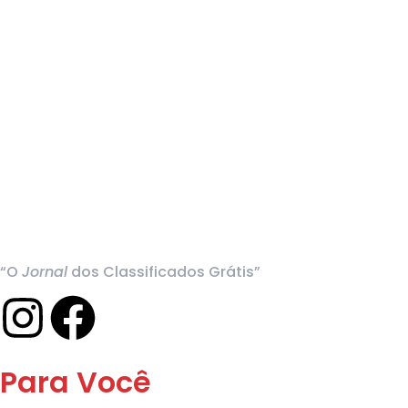
“O
Jornal
dos Classificados Grátis”
Para Você