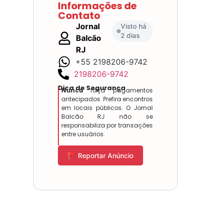
Informações de
Contato
Jornal
Visto há
2 dias
Balcão
RJ
+55 2198206-9742
2198206-9742
Dica de Segurança
Nunca
faça pagamentos
antecipados. Prefira encontros
em locais públicos. O Jornal
Balcão RJ não se
responsabiliza por transações
entre usuários.
🚩 Reportar Anúncio