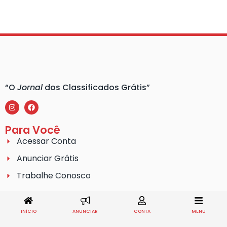
“O
Jornal
dos Classificados Grátis”
Para Você
Acessar Conta
Anunciar Grátis
Trabalhe Conosco
Links úteis
Nossa Rádio
INÍCIO
ANUNCIAR
CONTA
MENU
Blog