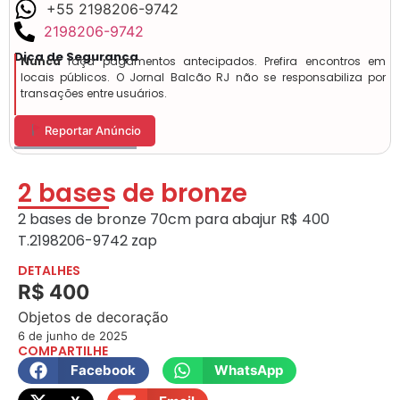
+55 2198206-9742
2198206-9742
Dica de Segurança
Nunca
faça pagamentos antecipados. Prefira encontros em
locais públicos. O Jornal Balcão RJ não se responsabiliza por
transações entre usuários.
Reportar Anúncio
2 bases de bronze
2 bases de bronze 70cm para abajur R$ 400
T.2198206-9742 zap
DETALHES
R$ 400
Objetos de decoração
6 de junho de 2025
COMPARTILHE
Facebook
WhatsApp