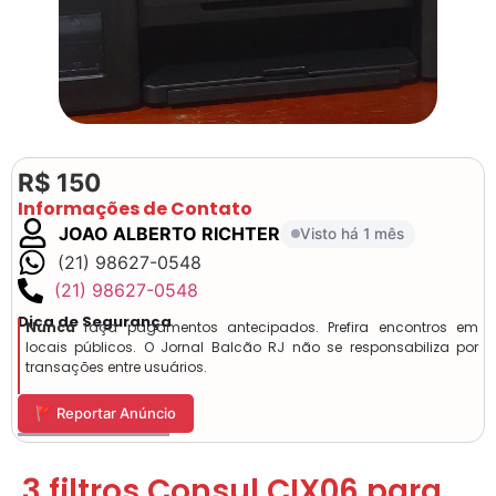
R$ 150
Informações de Contato
JOAO ALBERTO RICHTER
Visto há 1 mês
(21) 98627-0548
(21) 98627-0548
Dica de Segurança
Nunca
faça pagamentos antecipados. Prefira encontros em
locais públicos. O Jornal Balcão RJ não se responsabiliza por
transações entre usuários.
🚩 Reportar Anúncio
3 filtros Consul CIX06 para