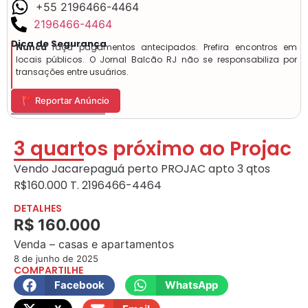
+55 2196466-4464
2196466-4464
Dica de Segurança
Nunca
faça pagamentos antecipados. Prefira encontros em
locais públicos. O Jornal Balcão RJ não se responsabiliza por
transações entre usuários.
🚩 Reportar Anúncio
3 quartos próximo ao Projac
Vendo Jacarepaguá perto PROJAC apto 3 qtos
R$160.000 T. 2196466-4464
DETALHES
R$ 160.000
Venda – casas e apartamentos
8 de junho de 2025
COMPARTILHE
Facebook
WhatsApp