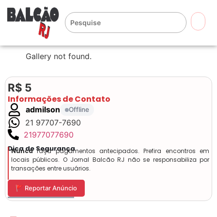
🔍
Gallery not found.
R$ 5
Informações de Contato
admilson
Offline
21 97707-7690
21977077690
Dica de Segurança
Nunca
faça pagamentos antecipados. Prefira encontros em
locais públicos. O Jornal Balcão RJ não se responsabiliza por
transações entre usuários.
🚩 Reportar Anúncio