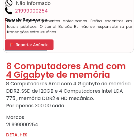
Não Informado
21999000254
Dica de Segurança
Nunca
faça pagamentos antecipados. Prefira encontros em
locais públicos. O Jornal Balcão RJ não se responsabiliza por
transações entre usuários.
🚩 Reportar Anúncio
8 Computadores Amd com
4 Gigabyte de memória
8 Computadores Amd com 4 Gigabyte de memória
DDR2 ,SSD de 120GB e 4 Computadores Intel LGA
775 , memória DDR2 e HD mecânico.
Por apenas 300.00 cada.
Marcos
21 999000254
DETALHES