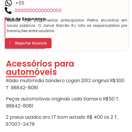
+55
0000000000000000
Dica de Segurança
Nunca
faça pagamentos antecipados. Prefira encontros em
locais públicos. O Jornal Balcão RJ não se responsabiliza por
transações entre usuários.
🚩 Reportar Anúncio
Acessórios para
automóveis
Rádio multimídia Sandero Logan 2012 original R$300
T. 98842-8081
Peças automotivas originais Lada Samara R$50 T.
98842-8081
2 pneus usados aro 17 bom estado R$ 400 os 2 T.
97007-2479