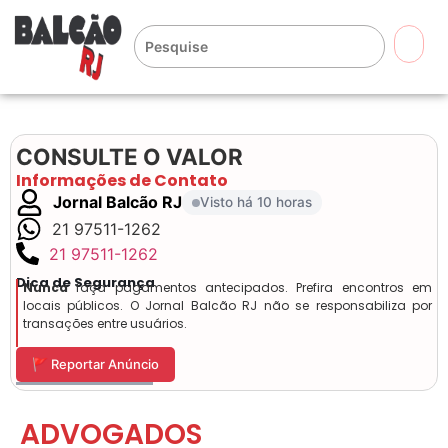
🔍
CONSULTE O VALOR
Informações de Contato
Jornal Balcão RJ
Visto há 10 horas
21 97511-1262
21 97511-1262
Dica de Segurança
Nunca
faça pagamentos antecipados. Prefira encontros em
locais públicos. O Jornal Balcão RJ não se responsabiliza por
transações entre usuários.
🚩 Reportar Anúncio
ADVOGADOS