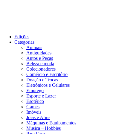
Edições
Categorias
Animais
Antiguidades
Autos e Peças
Beleza e moda
Colecionadores
Comércio e Escritório
Doação e Trocas
Eletrônicos e Celulares
Emprego
Esporte e Lazer
Esotérico
Games
Imóveis
Joias e Afins
Máquinas e Equipamentos
Musica – Hobbies
Para Casa