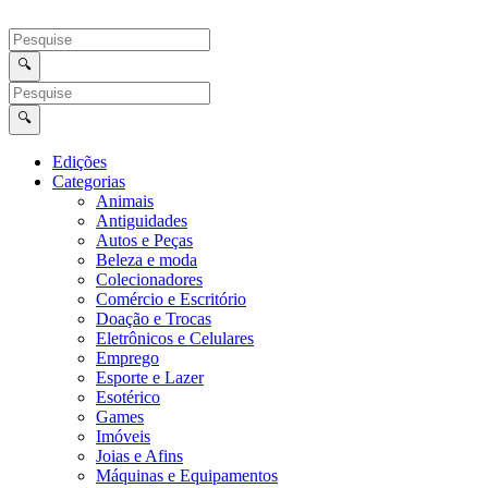
Ir
para
o
🔍
conteúdo
🔍
Edições
Categorias
Animais
Antiguidades
Autos e Peças
Beleza e moda
Colecionadores
Comércio e Escritório
Doação e Trocas
Eletrônicos e Celulares
Emprego
Esporte e Lazer
Esotérico
Games
Imóveis
Joias e Afins
Máquinas e Equipamentos