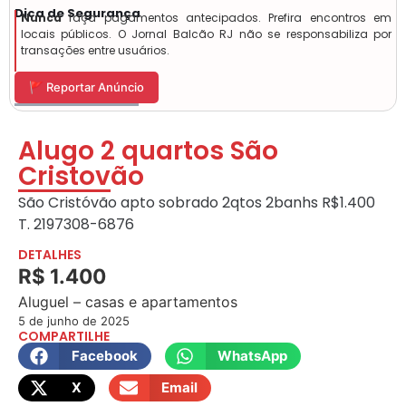
Dica de Segurança
Nunca
faça pagamentos antecipados. Prefira encontros em
locais públicos. O Jornal Balcão RJ não se responsabiliza por
transações entre usuários.
🚩 Reportar Anúncio
Alugo 2 quartos São
Cristovão
São Cristóvão apto sobrado 2qtos 2banhs R$1.400
T. 2197308-6876
DETALHES
R$ 1.400
Aluguel – casas e apartamentos
5 de junho de 2025
COMPARTILHE
Facebook
WhatsApp
X
Email