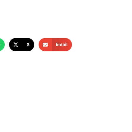
p
X
Email