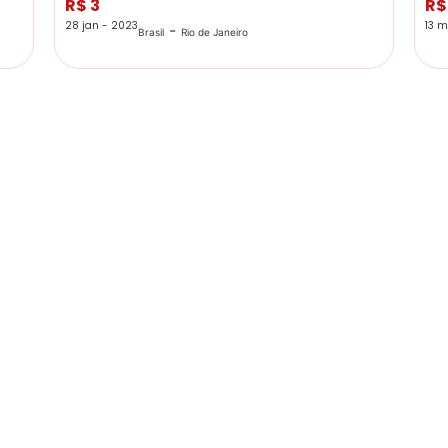
R$ 3
R$
28 jan - 2023
13 m
-
Brasil
Rio de Janeiro