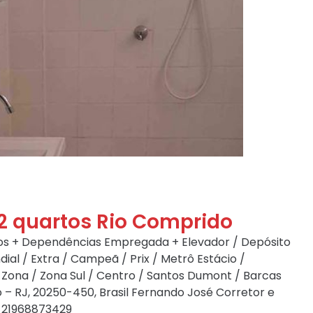
2 quartos Rio Comprido
ros + Dependências Empregada + Elevador / Depósito
ial / Extra / Campeã / Prix / Metrô Estácio /
/ Zona / Zona Sul / Centro / Santos Dumont / Barcas
ro – RJ, 20250-450, Brasil Fernando José Corretor e
. 21968873429