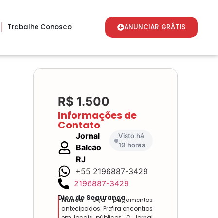
Trabalhe Conosco
ANUNCIAR GRÁTIS
R$ 1.500
Informações de
Contato
Jornal
Visto há
19 horas
Balcão
RJ
+55 2196887-3429
2196887-3429
Dica de Segurança
Nunca
faça pagamentos
antecipados. Prefira encontros
em locais públicos. O Jornal