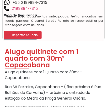
+55 2199894-7315
2199894-7315
Dica de Segurança
Nunca
faça pagamentos antecipados. Prefira encontros em
locais públicos. O Jornal Balcão RJ não se responsabiliza por
transações entre usuários.
Reportar Anúncio
Alugo quitinete com 1
quarto com 30m²
Copacabana
Alugo quitinete com 1 Quarto com 30m² –
Copacabana
Rua Sá Ferreira, Copacabana – ( fica próximo á Rua
Bulhões de Carvalho) – próxima á entrada da
estação do Metrô da Praça General Osório.