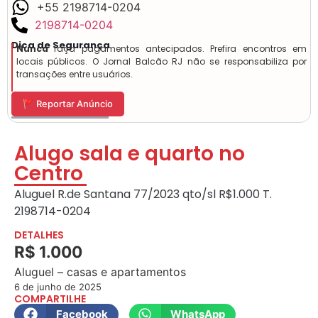
+55 2198714-0204
2198714-0204
Dica de Segurança
Nunca
faça pagamentos antecipados. Prefira encontros em
locais públicos. O Jornal Balcão RJ não se responsabiliza por
transações entre usuários.
🚩 Reportar Anúncio
Alugo sala e quarto no
Centro
Aluguel R.de Santana 77/2023 qto/sl R$1.000 T.
2198714-0204
DETALHES
R$ 1.000
Aluguel – casas e apartamentos
6 de junho de 2025
COMPARTILHE
Facebook
WhatsApp