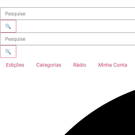
Ir
para
o
conteúdo
🔍
🔍
Edições
Categorias
Rádio
Minha Conta