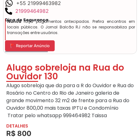
+55 21999463982
21999464982
Dica de Segurança
Nunca
faça pagamentos antecipados. Prefira encontros em
locais públicos. O Jornal Balcão RJ não se responsabiliza por
transações entre usuários.
🚩 Reportar Anúncio
Alugo sobreloja na Rua do
Ouvidor 130
Alugo sobreloja que da para a R do Ouvidor e Rua do
Rosário no Centro do Rio de Janeiro galeria de
grande movimento 32 m2 de frente para a Rua do
Ouvidor 800,00 mais taxas IPTU e Condomínio
Tratar pelo whatsapp 999464982 Taissa
DETALHES
R$ 800