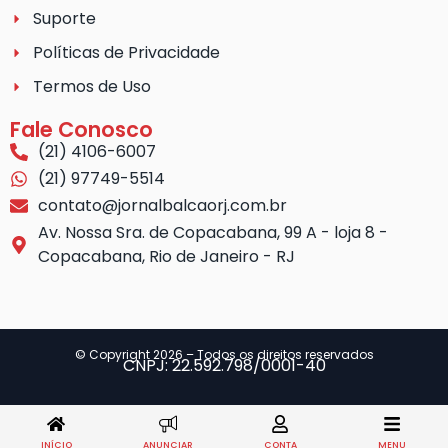
Suporte
Políticas de Privacidade
Termos de Uso
Fale Conosco
(21) 4106-6007
(21) 97749-5514
contato@jornalbalcaorj.com.br
Av. Nossa Sra. de Copacabana, 99 A - loja 8 -
Copacabana, Rio de Janeiro - RJ
© Copyright 2026 – Todos os direitos reservados
CNPJ: 22.592.798/0001-40
INÍCIO
ANUNCIAR
CONTA
MENU