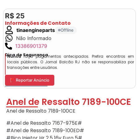
R$ 25
Informações de Contato
tinaengineparts
Offline
Não Informado
13386901379
Dica de Segurança
Nunca
faça pagamentos antecipados. Prefira encontros em
locais públicos. O Jornal Balcão RJ não se responsabiliza por
transações entre usuários.
🚩 Reportar Anúncio
Anel de Ressalto 7189-100CE
Anel de Ressalto 7189-100CE
#Anel de Ressalto 7167-975E#
#Anel de Ressalto 7189-100ED#
#Bico Injetor Hr 2.5 16v Euro 5#