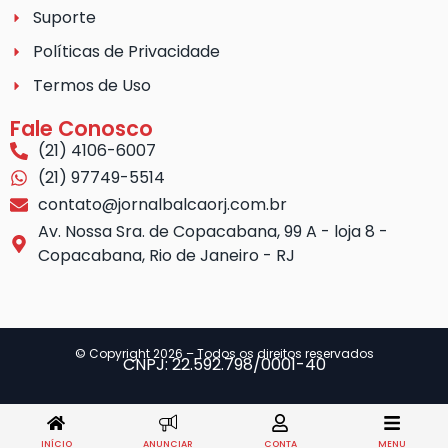
Suporte
Políticas de Privacidade
Termos de Uso
Fale Conosco
(21) 4106-6007
(21) 97749-5514
contato@jornalbalcaorj.com.br
Av. Nossa Sra. de Copacabana, 99 A - loja 8 -
Copacabana, Rio de Janeiro - RJ
© Copyright 2026 – Todos os direitos reservados
CNPJ: 22.592.798/0001-40
INÍCIO
ANUNCIAR
CONTA
MENU