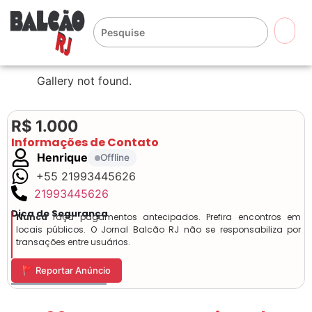
🔍
Gallery not found.
R$ 1.000
Informações de Contato
Henrique
Offline
+55 21993445626
21993445626
Dica de Segurança
Nunca
faça pagamentos antecipados. Prefira encontros em
locais públicos. O Jornal Balcão RJ não se responsabiliza por
transações entre usuários.
🚩 Reportar Anúncio