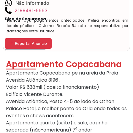
Não Informado
2199491-6663
Dica de Segurança
Nunca
faça pagamentos antecipados. Prefira encontros em
locais públicos. O Jornal Balcão RJ não se responsabiliza por
transações entre usuários.
Reportar Anúncio
Apartamento Copacabana
Apartamento Copacabana pé na areia da Praia
Avenida Atlântica 3196 .
Valor R$ 638mil ( aceita financiamento)
Edifício Vicente Durante.
Avenida Atlântica, Posto 4-5 ao lado do Othon
Palace Hotel, o melhor ponto da Orla onde todos os
eventos e shows acontecem.
Apartamento quarto (suíte) e sala, cozinha
separada (não-americana) 7⁰ andar