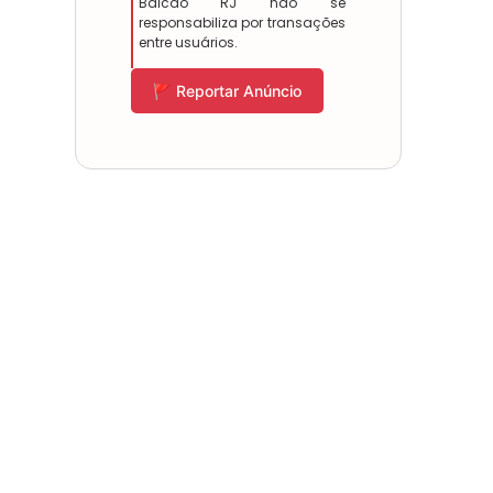
Balcão RJ não se
responsabiliza por transações
entre usuários.
🚩 Reportar Anúncio