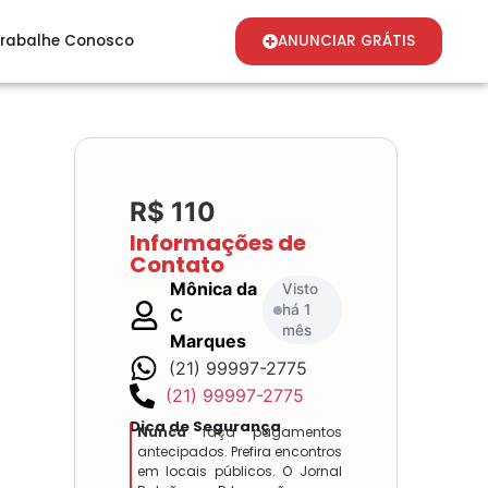
rabalhe Conosco
ANUNCIAR GRÁTIS
R$ 110
Informações de
Contato
Mônica da
Visto
há 1
C
mês
Marques
(21) 99997-2775
(21) 99997-2775
Dica de Segurança
Nunca
faça pagamentos
antecipados. Prefira encontros
em locais públicos. O Jornal