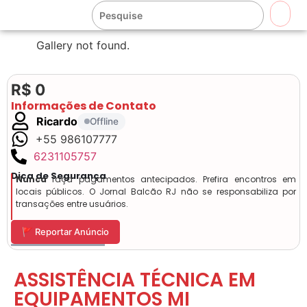
🔍
Gallery not found.
R$ 0
Informações de Contato
Ricardo
Offline
+55 986107777
6231105757
Dica de Segurança
Nunca
faça pagamentos antecipados. Prefira encontros em
locais públicos. O Jornal Balcão RJ não se responsabiliza por
transações entre usuários.
🚩 Reportar Anúncio
ASSISTÊNCIA TÉCNICA EM
EQUIPAMENTOS MI