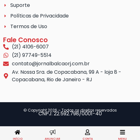
Suporte
Políticas de Privacidade
Termos de Uso
Fale Conosco
(21) 4106-6007
(21) 97749-5514
contato@jornalbalcaorj.com.br
Av. Nossa Sra. de Copacabana, 99 A - loja 8 -
Copacabana, Rio de Janeiro - RJ
© Copyright 2026 – Todos os direitos reservados
CNPJ: 22.592.798/0001-40
INÍCIO
ANUNCIAR
CONTA
MENU