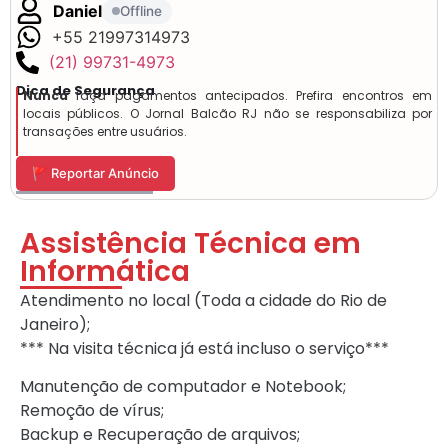
Daniel
Offline
+55 21997314973
(21) 99731-4973
Dica de Segurança
Nunca
faça pagamentos antecipados. Prefira encontros em
locais públicos. O Jornal Balcão RJ não se responsabiliza por
transações entre usuários.
🚩 Reportar Anúncio
Assistência Técnica em
Informática
Atendimento no local (Toda a cidade do Rio de
Janeiro);
*** Na visita técnica já está incluso o serviço***
Manutenção de computador e Notebook;
Remoção de vírus;
Backup e Recuperação de arquivos;