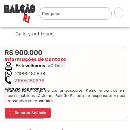
🔍
Gallery not found.
R$ 900.000
Informações de Contato
Erik wilhamis
Offline
21995150838
21995150838
Dica de Segurança
Nunca
faça pagamentos antecipados. Prefira encontros em
locais públicos. O Jornal Balcão RJ não se responsabiliza por
transações entre usuários.
🚩 Reportar Anúncio