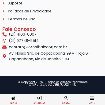
Suporte
Políticas de Privacidade
Termos de Uso
Fale Conosco
(21) 4106-6007
(21) 97749-5514
contato@jornalbalcaorj.com.br
Av. Nossa Sra. de Copacabana, 99 A - loja 8 -
Copacabana, Rio de Janeiro - RJ
© Copyright 2026 – Todos os direitos reservados
CNPJ: 22.592.798/0001-40
INÍCIO
ANUNCIAR
CONTA
MENU