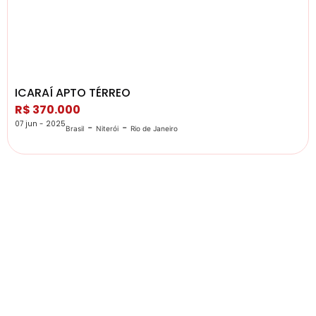
ICARAÍ APTO TÉRREO
R$ 370.000
07 jun - 2025
-
-
Brasil
Niterói
Rio de Janeiro