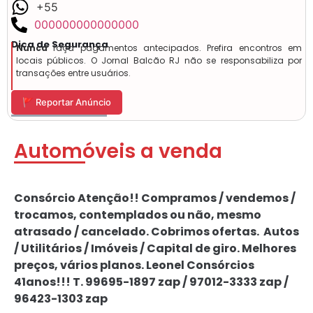
+55
000000000000000
Dica de Segurança
Nunca
faça pagamentos antecipados. Prefira encontros em
locais públicos. O Jornal Balcão RJ não se responsabiliza por
transações entre usuários.
🚩 Reportar Anúncio
Automóveis a venda
Consórcio Atenção!! Compramos / vendemos /
trocamos, contemplados ou não, mesmo
atrasado / cancelado. Cobrimos ofertas. Autos
/ Utilitários / Imóveis / Capital de giro. Melhores
preços, vários planos. Leonel Consórcios
41anos!!! T. 99695-1897 zap / 97012-3333 zap /
96423-1303 zap