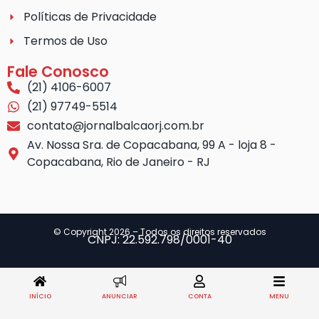
Políticas de Privacidade
Termos de Uso
Fale Conosco
(21) 4106-6007
(21) 97749-5514
contato@jornalbalcaorj.com.br
Av. Nossa Sra. de Copacabana, 99 A - loja 8 -
Copacabana, Rio de Janeiro - RJ
© Copyright 2026 – Todos os direitos reservados
CNPJ: 22.592.798/0001-40
INÍCIO
ANUNCIAR
CONTA
MENU