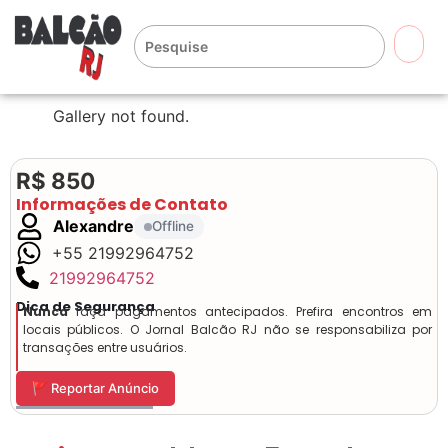
🔍
Gallery not found.
R$ 850
Informações de Contato
Alexandre
Offline
+55 21992964752
21992964752
Dica de Segurança
Nunca
faça pagamentos antecipados. Prefira encontros em
locais públicos. O Jornal Balcão RJ não se responsabiliza por
transações entre usuários.
🚩 Reportar Anúncio