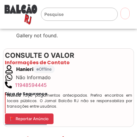
🔍
Gallery not found.
CONSULTE O VALOR
Informações de Contato
Hanieri
Offline
Não Informado
11948594445
Dica de Segurança
Nunca
faça pagamentos antecipados. Prefira encontros em
locais públicos. O Jornal Balcão RJ não se responsabiliza por
transações entre usuários.
🚩 Reportar Anúncio