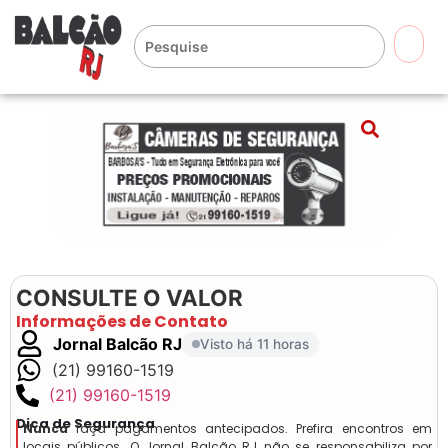
🔍
CONSULTE O VALOR
Informações de Contato
Jornal Balcão RJ
Visto há 11 horas
(21) 99160-1519
(21) 99160-1519
Dica de Segurança
Nunca
faça pagamentos antecipados. Prefira encontros em
locais públicos. O Jornal Balcão RJ não se responsabiliza por