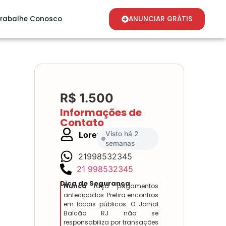
rabalhe Conosco
ANUNCIAR GRÁTIS
R$ 1.500
Informações de
Contato
Lorena
Visto há 2
semanas
21998532345
21 998532345
Dica de Segurança
Nunca
faça pagamentos
antecipados. Prefira encontros
em locais públicos. O Jornal
Balcão RJ não se
responsabiliza por transações