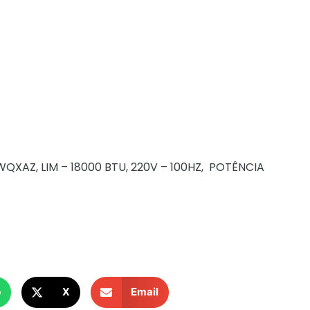
AZ, LIM – 18000 BTU, 220V – 100HZ, POTÊNCIA
p
X
Email