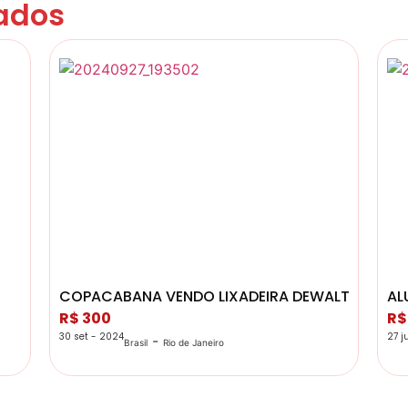
ados
COPACABANA VENDO LIXADEIRA DEWALT 110V
AL
R$ 300
R$
30 set - 2024
27 j
-
Brasil
Rio de Janeiro