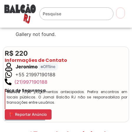
🔍
Gallery not found.
R$ 220
Informações de Contato
Jeronimo
Offline
+55 21997190188
(21)997190188
Dica de Segurança
Nunca
faça pagamentos antecipados. Prefira encontros em
locais públicos. O Jornal Balcão RJ não se responsabiliza por
transações entre usuários.
🚩 Reportar Anúncio