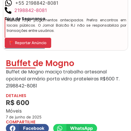
+55 2198842-8081
2198842-8081
Dica de Segurança
Nunca
faça pagamentos antecipados. Prefira encontros em
locais públicos. O Jornal Balcão RJ não se responsabiliza por
transações entre usuários.
🚩 Reportar Anúncio
Buffet de Mogno
Buffet de Mogno maciço trabalho artesanal
opcional armário porta vidro prateleiras R$600 T.
2198842-8081
DETALHES
R$ 600
Móveis
7 de junho de 2025
COMPARTILHE
Facebook
WhatsApp