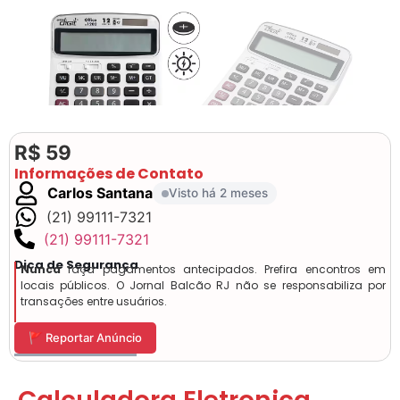
R$ 59
Informações de Contato
Carlos Santana
Visto há 2 meses
(21) 99111-7321
(21) 99111-7321
Dica de Segurança
Nunca
faça pagamentos antecipados. Prefira encontros em
locais públicos. O Jornal Balcão RJ não se responsabiliza por
transações entre usuários.
🚩 Reportar Anúncio