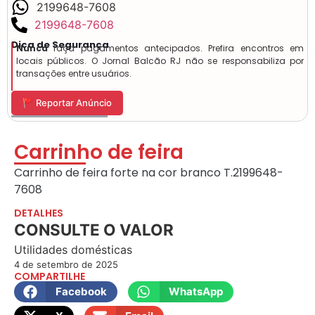
2199648-7608
2199648-7608
Dica de Segurança
Nunca
faça pagamentos antecipados. Prefira encontros em
locais públicos. O Jornal Balcão RJ não se responsabiliza por
transações entre usuários.
🚩 Reportar Anúncio
Carrinho de feira
Carrinho de feira forte na cor branco T.2199648-
7608
DETALHES
CONSULTE O VALOR
Utilidades domésticas
4 de setembro de 2025
COMPARTILHE
Facebook
WhatsApp