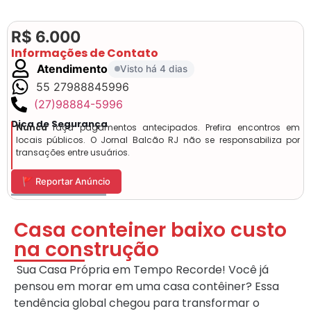
R$ 6.000
Informações de Contato
Atendimento
Visto há 4 dias
55 27988845996
(27)98884-5996
Dica de Segurança
Nunca
faça pagamentos antecipados. Prefira encontros em
locais públicos. O Jornal Balcão RJ não se responsabiliza por
transações entre usuários.
🚩 Reportar Anúncio
Casa conteiner baixo custo
na construção
​ Sua Casa Própria em Tempo Recorde! ​Você já
pensou em morar em uma casa contêiner? Essa
tendência global chegou para transformar o