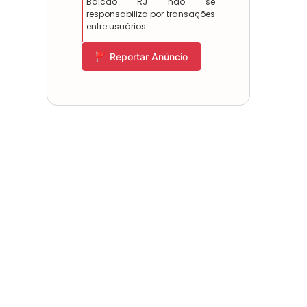
Balcão RJ não se
responsabiliza por transações
entre usuários.
🚩 Reportar Anúncio