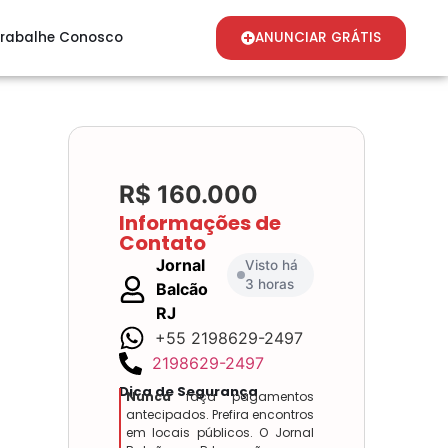
rabalhe Conosco
ANUNCIAR GRÁTIS
R$ 160.000
Informações de
Contato
Jornal
Visto há
3 horas
Balcão
RJ
+55 2198629-2497
2198629-2497
Dica de Segurança
Nunca
faça pagamentos
antecipados. Prefira encontros
em locais públicos. O Jornal