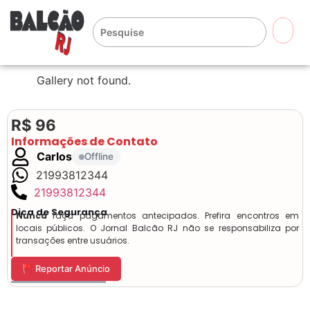
🔍
Gallery not found.
R$ 96
Informações de Contato
Carlos
Offline
21993812344
21993812344
Dica de Segurança
Nunca
faça pagamentos antecipados. Prefira encontros em
locais públicos. O Jornal Balcão RJ não se responsabiliza por
transações entre usuários.
🚩 Reportar Anúncio