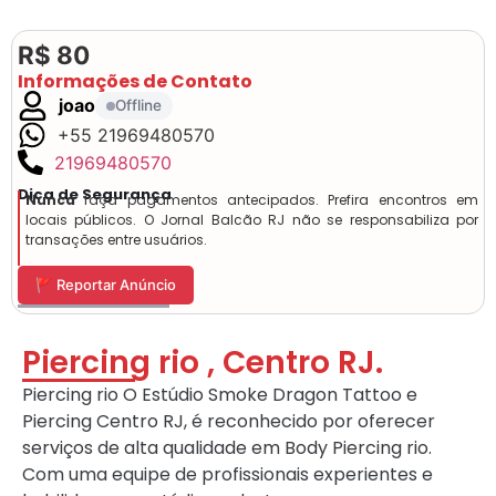
R$ 80
Informações de Contato
joao
Offline
+55 21969480570
21969480570
Dica de Segurança
Nunca
faça pagamentos antecipados. Prefira encontros em
locais públicos. O Jornal Balcão RJ não se responsabiliza por
transações entre usuários.
🚩 Reportar Anúncio
Piercing rio , Centro RJ.
Piercing rio O Estúdio Smoke Dragon Tattoo e
Piercing Centro RJ, é reconhecido por oferecer
serviços de alta qualidade em Body Piercing rio.
Com uma equipe de profissionais experientes e