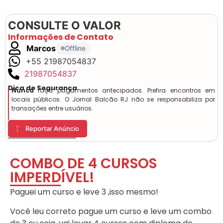
CONSULTE O VALOR
Informações de Contato
Marcos
Offline
+55 21987054837
21987054837
Dica de Segurança
Nunca
faça pagamentos antecipados. Prefira encontros em
locais públicos. O Jornal Balcão RJ não se responsabiliza por
transações entre usuários.
🚩 Reportar Anúncio
COMBO DE 4 CURSOS
IMPERDÍVEL!
Paguei um curso e leve 3 ,isso mesmo!
Você leu correto pague um curso e leve um combo