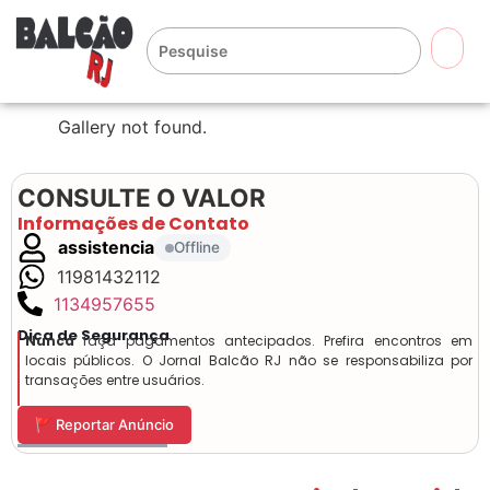
🔍
Gallery not found.
CONSULTE O VALOR
Informações de Contato
assistencia
Offline
11981432112
1134957655
Dica de Segurança
Nunca
faça pagamentos antecipados. Prefira encontros em
locais públicos. O Jornal Balcão RJ não se responsabiliza por
transações entre usuários.
🚩 Reportar Anúncio