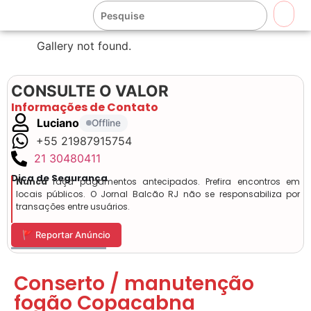
🔍
Gallery not found.
CONSULTE O VALOR
Informações de Contato
Luciano
Offline
+55 21987915754
21 30480411
Dica de Segurança
Nunca
faça pagamentos antecipados. Prefira encontros em
locais públicos. O Jornal Balcão RJ não se responsabiliza por
transações entre usuários.
🚩 Reportar Anúncio
Conserto / manutenção
fogão Copacabna