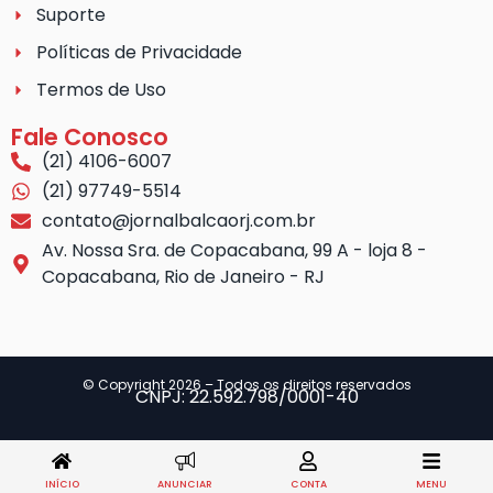
Suporte
Políticas de Privacidade
Termos de Uso
Fale Conosco
(21) 4106-6007
(21) 97749-5514
contato@jornalbalcaorj.com.br
Av. Nossa Sra. de Copacabana, 99 A - loja 8 -
Copacabana, Rio de Janeiro - RJ
© Copyright 2026 – Todos os direitos reservados
CNPJ: 22.592.798/0001-40
INÍCIO
ANUNCIAR
CONTA
MENU