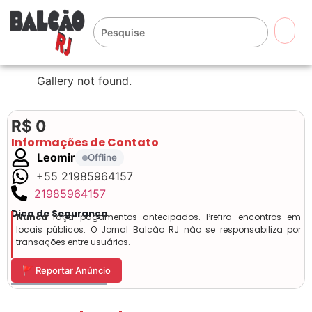
🔍
Gallery not found.
R$ 0
Informações de Contato
Leomir
Offline
+55 21985964157
21985964157
Dica de Segurança
Nunca
faça pagamentos antecipados. Prefira encontros em
locais públicos. O Jornal Balcão RJ não se responsabiliza por
transações entre usuários.
🚩 Reportar Anúncio