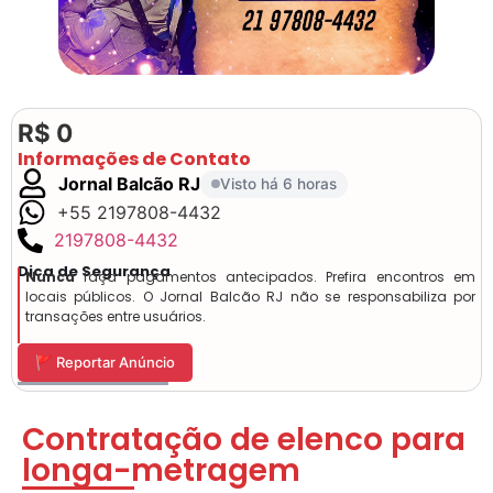
R$ 0
Informações de Contato
Jornal Balcão RJ
Visto há 6 horas
+55 2197808-4432
2197808-4432
Dica de Segurança
Nunca
faça pagamentos antecipados. Prefira encontros em
locais públicos. O Jornal Balcão RJ não se responsabiliza por
transações entre usuários.
🚩 Reportar Anúncio
Contratação de elenco para
longa-metragem