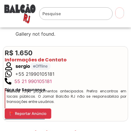
🔍
Gallery not found.
R$ 1.650
Informações de Contato
sergio
Offline
+55 21990105181
55 21 990105181
Dica de Segurança
Nunca
faça pagamentos antecipados. Prefira encontros em
locais públicos. O Jornal Balcão RJ não se responsabiliza por
transações entre usuários.
🚩 Reportar Anúncio