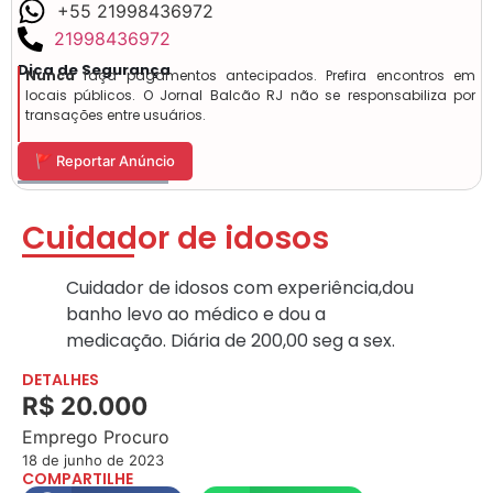
+55 21998436972
21998436972
Dica de Segurança
Nunca
faça pagamentos antecipados. Prefira encontros em
locais públicos. O Jornal Balcão RJ não se responsabiliza por
transações entre usuários.
🚩 Reportar Anúncio
Cuidador de idosos
Cuidador de idosos com experiência,dou
banho levo ao médico e dou a
medicação. Diária de 200,00 seg a sex.
DETALHES
R$ 20.000
Emprego Procuro
18 de junho de 2023
COMPARTILHE