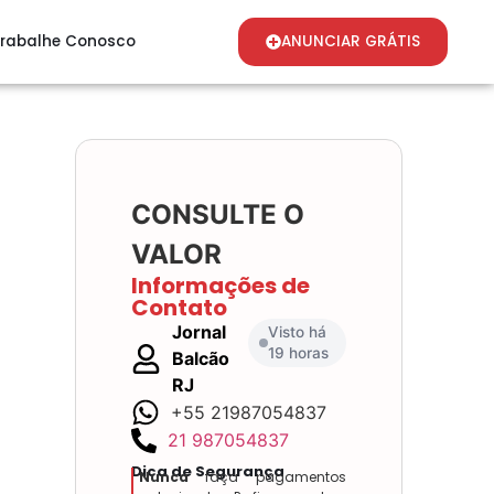
rabalhe Conosco
ANUNCIAR GRÁTIS
CONSULTE O
VALOR
Informações de
Contato
Jornal
Visto há
19 horas
Balcão
RJ
+55 21987054837
21 987054837
Dica de Segurança
Nunca
faça pagamentos