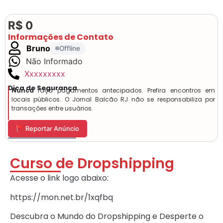
R$ 0
Informações de Contato
Bruno
Offline
Não Informado
Xxxxxxxxx
Dica de Segurança
Nunca
faça pagamentos antecipados. Prefira encontros em
locais públicos. O Jornal Balcão RJ não se responsabiliza por
transações entre usuários.
🚩 Reportar Anúncio
Curso de Dropshipping
Acesse o link logo abaixo:
https://mon.net.br/1xqfbq
Descubra o Mundo do Dropshipping e Desperte o