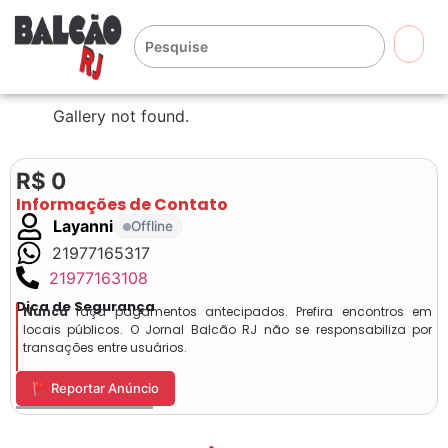
🔍
Gallery not found.
R$ 0
Informações de Contato
Layanni
Offline
21977165317
21977163108
Dica de Segurança
Nunca
faça pagamentos antecipados. Prefira encontros em
locais públicos. O Jornal Balcão RJ não se responsabiliza por
transações entre usuários.
🚩 Reportar Anúncio