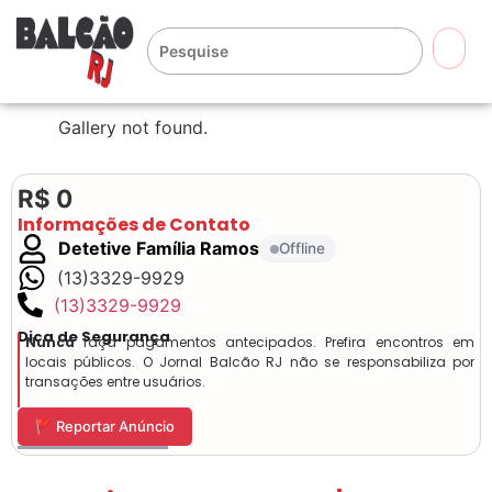
🔍
Gallery not found.
R$ 0
Informações de Contato
Detetive Família Ramos
Offline
(13)3329-9929
(13)3329-9929
Dica de Segurança
Nunca
faça pagamentos antecipados. Prefira encontros em
locais públicos. O Jornal Balcão RJ não se responsabiliza por
transações entre usuários.
🚩 Reportar Anúncio