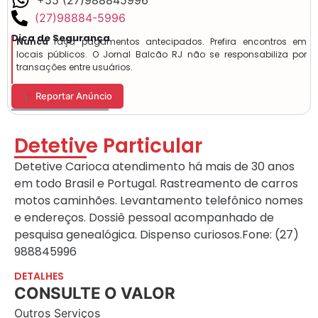
+55 (27)988845996
(27)98884-5996
Dica de Segurança
Nunca
faça pagamentos antecipados. Prefira encontros em
locais públicos. O Jornal Balcão RJ não se responsabiliza por
transações entre usuários.
Reportar Anúncio
Detetive Particular
Detetive Carioca atendimento há mais de 30 anos
em todo Brasil e Portugal. Rastreamento de carros
motos caminhões. Levantamento telefônico nomes
e endereços. Dossiê pessoal acompanhado de
pesquisa genealógica. Dispenso curiosos.Fone: (27)
988845996
DETALHES
CONSULTE O VALOR
Outros Serviços