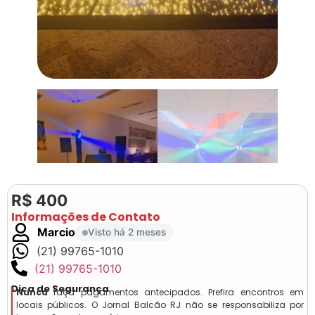
R$ 400
Informações de Contato
Marcio
Visto há 2 meses
(21) 99765-1010
(21) 99765-1010
Dica de Segurança
Nunca
faça pagamentos antecipados. Prefira encontros em
locais públicos. O Jornal Balcão RJ não se responsabiliza por