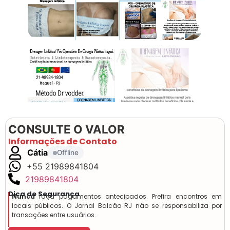
CONSULTE O VALOR
Informações de Contato
Cátia
Offline
+55 21989841804
21989841804
Dica de Segurança
Nunca
faça pagamentos antecipados. Prefira encontros em
locais públicos. O Jornal Balcão RJ não se responsabiliza por
transações entre usuários.